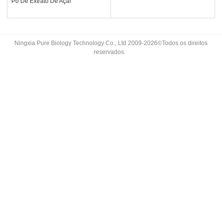
Pó De Extrato De Açaí
Ningxia Pure Biology Technology Co., Ltd 2009-2026©Todos os direitos
reservados.