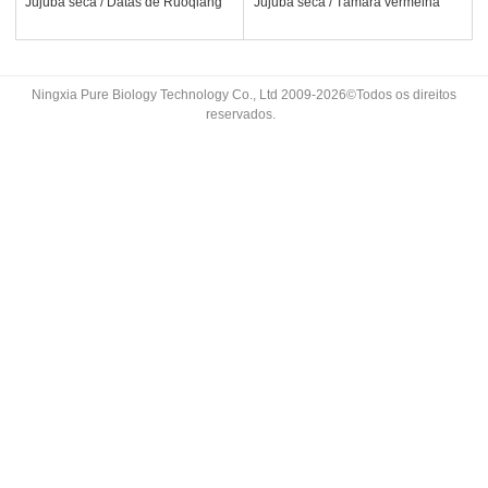
Jujuba seca / Datas de Ruoqiang
Jujuba seca / Tâmara vermelha
Ningxia Pure Biology Technology Co., Ltd 2009-2026©Todos os direitos
reservados.