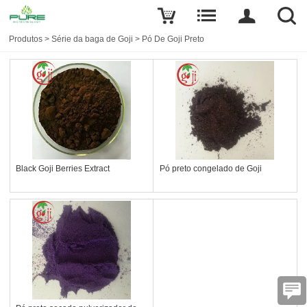
Produtos
>
Série da baga de Goji
>
Pó De Goji Preto
Black Goji Berries Extract
Pó preto congelado de Goji