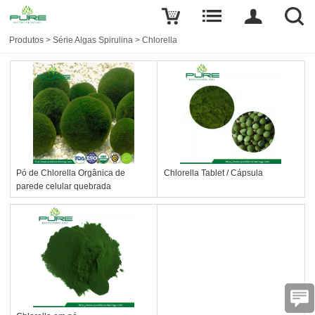
Produtos
>
Série Algas Spirulina
>
Chlorella
Pó de Chlorella Orgânica de
Chlorella Tablet / Cápsula
parede celular quebrada