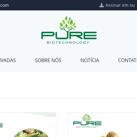
.com
Assinar em
o
IVADAS
SOBRE NÓS
NOTÍCIA
CONTAT
Private
Sobre
Label
nós
Pacote
Nossa
Privado
qualidade
Mistura
Nosso
de
certificado
Nosso