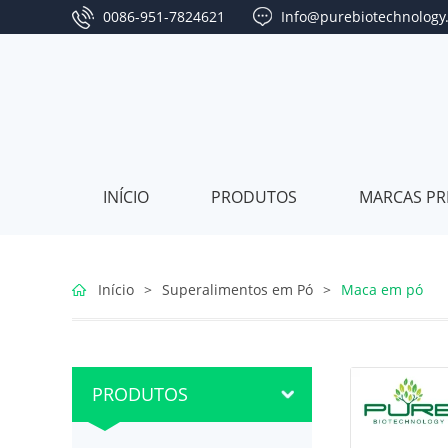
0086-951-7824621
Info@purebiotechnology
INÍCIO
PRODUTOS
MARCAS PR
Série
Início
>
Superalimentos em Pó
>
Maca em pó
da
Série
baga
de
Série
PRODUTOS
de
Jujuba
de
Série