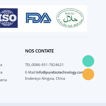
NOS CONTATE
sa
TEL:0086-951-7824621
ia
E-Mail:
Info@purebiotechnology.com
Endereço:
Ningxia, China
arca