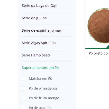
Goji
Série da baga de Goji
espinheiro
c
Algas
Série
Série de Jujuba
mar
Spirulina
Hemp
Superalimentos
Série de espinheiro mar
Seed
em
Série Algas Spirulina
Pó
Pó preto do
Série Hemp Seed
Superalimentos em Pó
Matcha em Pó
Pó de wheatgrass
Pó de fruta monge
Pó de arando