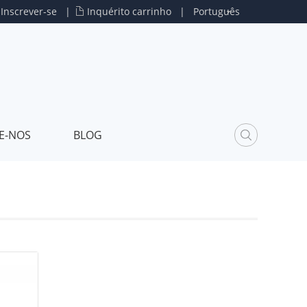
u
Inscrever-se
|
Inquérito carrinho
|
Português
E-NOS
BLOG