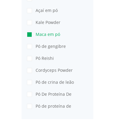
Açaí em pó
Kale Powder
Maca em pó
Pó de gengibre
Pó Reishi
Cordyceps Powder
Pó de crina de leão
Pó De Proteína De
Ervilha
Pó de proteína de
semente de abóbora