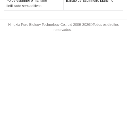
Pó de espinheiro marítimo
Extrato de Espinheiro Marítimo
liofilizado sem aditivos
Ningxia Pure Biology Technology Co., Ltd 2009-2026©Todos os direitos
reservados.