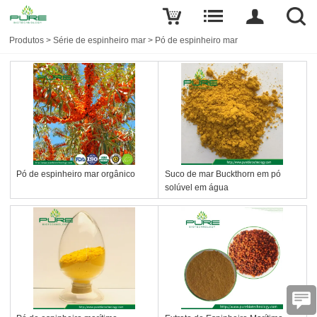
Produtos
>
Série de espinheiro mar
>
Pó de espinheiro mar
Pó de espinheiro mar orgânico
Suco de mar Buckthorn em pó
solúvel em água