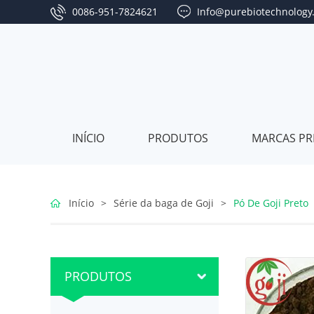
0086-951-7824621
Info@purebiotechnology
INÍCIO
PRODUTOS
MARCAS PR
Série
Início
>
Série da baga de Goji
>
Pó De Goji Preto
da
Série
baga
de
Série
PRODUTOS
de
Jujuba
de
Série