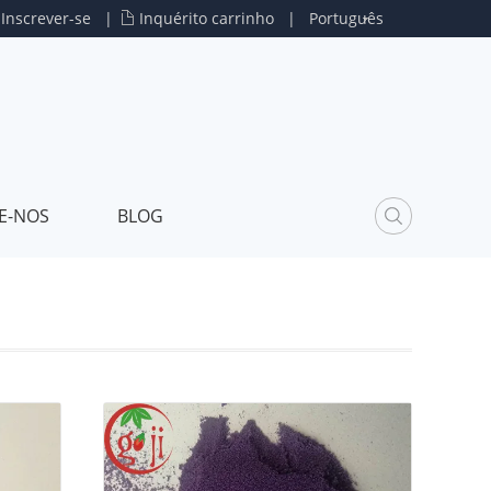
u
Inscrever-se
|
Inquérito carrinho
|
Português
E-NOS
BLOG