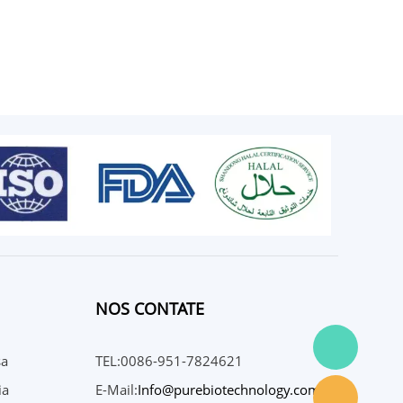
NOS CONTATE
sa
TEL:0086-951-7824621
ia
E-Mail:
Info@purebiotechnology.com