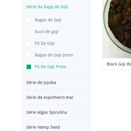
Goji
Série da baga de Goji
espinheiro
c
Algas
Série
Bagas de Goji
mar
Spirulina
Hemp
Superalimentos
Suco de goji
Seed
em
Pó De Goji
Pó
Bagas de Goji preto
Black Goji B
Pó De Goji Preto
Série de Jujuba
Série de espinheiro mar
Série Algas Spirulina
Série Hemp Seed