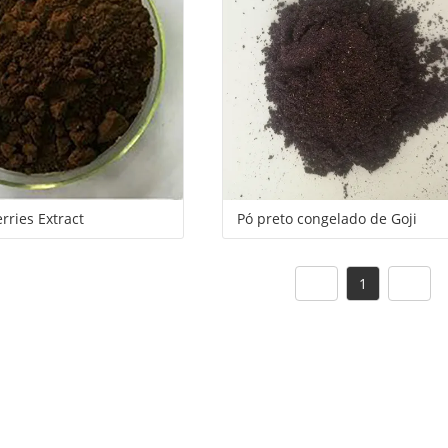
lientes
serviço
erries Extract
Pó preto congelado de Goji
1