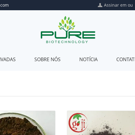
.com
Assinar em
o
IVADAS
SOBRE NÓS
NOTÍCIA
CONTAT
Private
Sobre
Label
nós
Pacote
Nossa
Privado
qualidade
Mistura
Nosso
de
certificado
Nosso