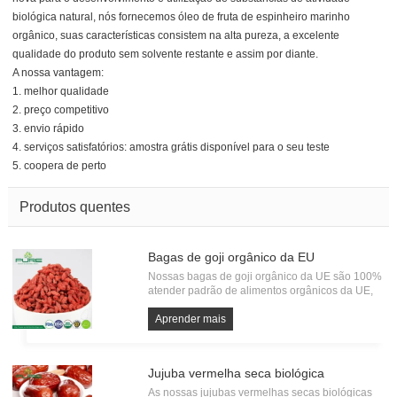
biológica natural, nós fornecemos óleo de fruta de espinheiro marinho
orgânico, suas características consistem na alta pureza, a excelente
qualidade do produto sem solvente restante e assim por diante.
A nossa vantagem:
1. melhor qualidade
2. preço competitivo
3. envio rápido
4. serviços satisfatórios: amostra grátis disponível para o seu teste
5. coopera de perto
Produtos quentes
Bagas de goji orgânico da EU
Nossas bagas de goji orgânico da UE são 100%
atender padrão de alimentos orgânicos da UE,
com certificação orgânica KIWA BCS. Cada lote
de Goji Orgânico deve passar pelo teste de
Aprender mais
resíduos de pesticidas, metais pesados e
microorganismos. Tudo a partir de f
Jujuba vermelha seca biológica
As nossas jujubas vermelhas secas biológicas