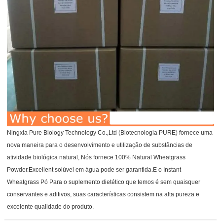
Ningxia Pure Biology Technology Co.,Ltd (Biotecnologia PURE) fornece uma
nova maneira para o desenvolvimento e utilização de substâncias de
atividade biológica natural, Nós fornece 100% Natural Wheatgrass
Powder.Excellent solúvel em água pode ser garantida.E o Instant
Wheatgrass Pó Para o suplemento dietético que temos é sem quaisquer
conservantes e aditivos, suas características consistem na alta pureza e
excelente qualidade do produto.