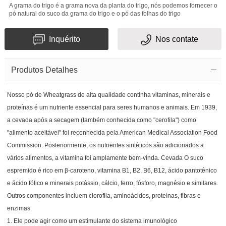
A grama do trigo é a grama nova da planta do trigo, nós podemos fornecer o
pó natural do suco da grama do trigo e o pó das folhas do trigo
Inquérito
Nos contate
Produtos Detalhes
Nosso pó de Wheatgrass de alta qualidade continha vitaminas, minerais e
proteínas é um nutriente essencial para seres humanos e animais. Em 1939,
a cevada após a secagem (também conhecida como "cerofila") como
"alimento aceitável" foi reconhecida pela American Medical Association Food
Commission. Posteriormente, os nutrientes sintéticos são adicionados a
vários alimentos, a vitamina foi amplamente bem-vinda. Cevada O suco
espremido é rico em β-caroteno, vitamina B1, B2, B6, B12, ácido pantotênico
e ácido fólico e minerais potássio, cálcio, ferro, fósforo, magnésio e similares.
Outros componentes incluem clorofila, aminoácidos, proteínas, fibras e
enzimas.
1. Ele pode agir como um estimulante do sistema imunológico