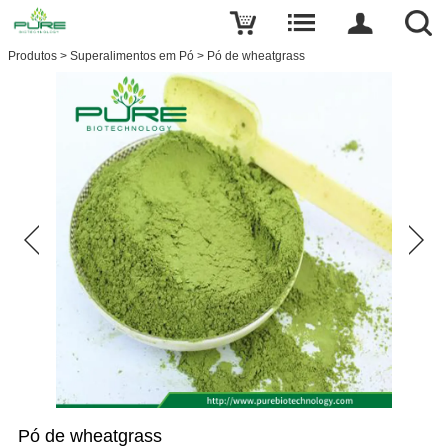
Produtos
>
Superalimentos em Pó
>
Pó de wheatgrass
Pó de wheatgrass